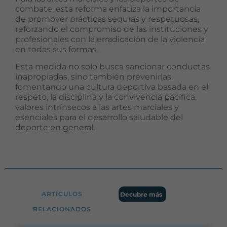
combate, esta reforma enfatiza la importancia
de promover prácticas seguras y respetuosas,
reforzando el compromiso de las instituciones y
profesionales con la erradicación de la violencia
en todas sus formas.
Esta medida no solo busca sancionar conductas
inapropiadas, sino también prevenirlas,
fomentando una cultura deportiva basada en el
respeto, la disciplina y la convivencia pacífica,
Necesarias
valores intrínsecos a las artes marciales y
Estas
esenciales para el desarrollo saludable del
cookies no
deporte en general.
son
opcionales.
Son
necesarias
para que
funcione la
web.
ARTÍCULOS
Decubre más
RELACIONADOS
Estadísticas