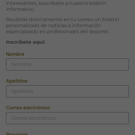
interesantes, suscríbete a nuestro boletín
informativo.
Marketing
Recibirás directamente en tu correo un boletín
Al compartir tus
personalizado de noticias e información
intereses y
especializado en profesionales del deporte.
comportamiento
mientras visitas
Inscríbete aquí:
nuestro sitio,
aumentas la
Nombre
posibilidad de
ver contenido y
ofertas
personalizados.
Apellidos
Correo electrónico
Provincia