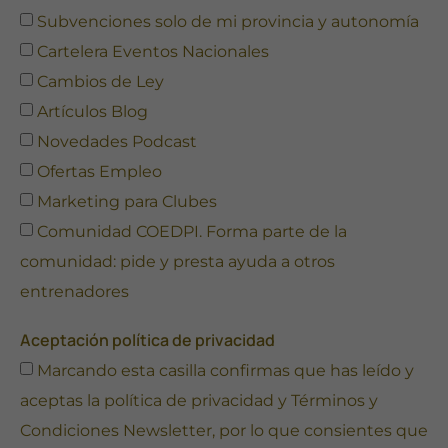
se usa la web.
Subvenciones solo de mi provincia y autonomía
Cartelera Eventos Nacionales
Experiencia
Cambios de Ley
Para que
Artículos Blog
nuestra web
funcione lo
Novedades Podcast
mejor posible
Ofertas Empleo
durante tu
visita. Si
Marketing para Clubes
rechaza estas
Comunidad COEDPI. Forma parte de la
cookies,
algunas
comunidad: pide y presta ayuda a otros
funcionalidades
desaparecerán
entrenadores
de la web.
Aceptación política de privacidad
Marcando esta casilla confirmas que has leído y
Marketing
Al compartir tus
aceptas la
política de privacidad
y
Términos y
intereses y
Condiciones Newsletter
, por lo que consientes que
comportamiento