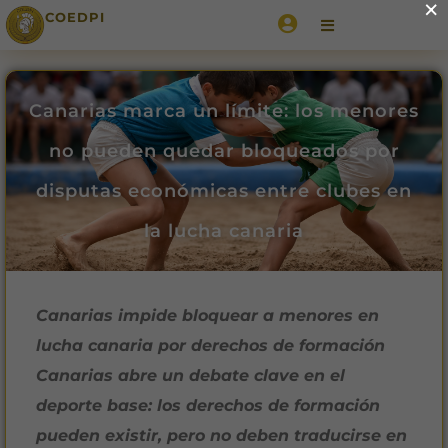
×
COEDPI
Canarias marca un límite: los menores
no pueden quedar bloqueados por
disputas económicas entre clubes en
la lucha canaria
Canarias impide bloquear a menores en
lucha canaria por derechos de formación
Canarias abre un debate clave en el
deporte base: los derechos de formación
pueden existir, pero no deben traducirse en