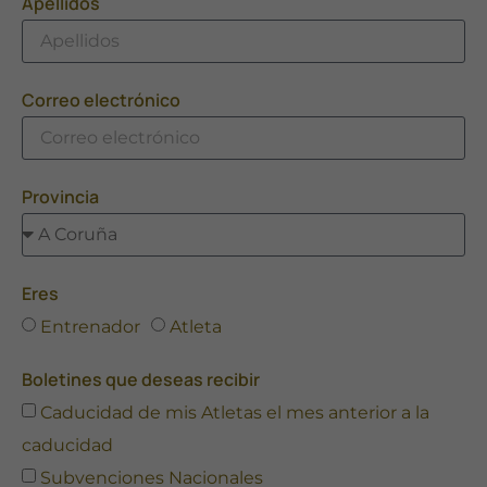
Apellidos
Necesarias
Estas
Correo electrónico
cookies no
son
opcionales.
Son
Provincia
necesarias
para que
funcione la
web.
Eres
Entrenador
Atleta
Estadísticas
Para que
podamos
Boletines que deseas recibir
mejorar la
Caducidad de mis Atletas el mes anterior a la
funcionalidad
y estructura
caducidad
de la web, en
Subvenciones Nacionales
base a cómo