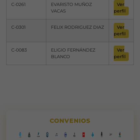
C-0261
EVARISTO MUÑOZ
Ver
VACAS
perfil
C-0301
FELIX RODRIGUEZ DIAZ
Ver
perfil
C-0083
ELIGIO FERNÁNDEZ
Ver
BLANCO
perfil
Necesarias
Estas
cookies no
son
CONVENIOS
opcionales.
Son
necesarias