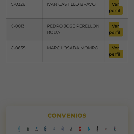
C-0326
IVAN CASTILLO BRAVO
Ver
perfil
C-0013
PEDRO JOSE PERELLON
Ver
RODA
perfil
C-0655
MARC LOSADA MOMPO
Ver
perfil
Necesarias
Estas
cookies no
son
CONVENIOS
opcionales.
Son
necesarias