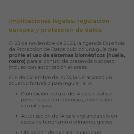
mientras visitas
nuestro sitio,
aumentas la
Implicaciones legales: regulación
posibilidad de
ver contenido y
europea y protección de datos
ofertas
personalizados.
El 23 de noviembre de 2023, la Agencia Española
de Protección de Datos publicó una guía que
prohíe el uso de sistemas biométricos (huella,
rostro)
para el control de presencia o acceso,
incluso con autorización expresa.
El 8 de diciembre de 2023, la UE alcanzó un
acuerdo histórico para regular la IA:
Prohibición del uso de IA para clasificar
personas según creencias, orientación
sexual o raza.
Autorización de IA para vigilancia solo en
casos de terrorismo o crímenes graves.
Obligación de declarar cuando un