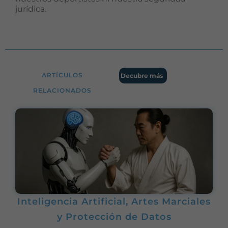
jurídica.
ARTÍCULOS
Decubre más
RELACIONADOS
Inteligencia Artificial, Artes Marciales
y Protección de Datos