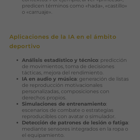
base a cómo
predicen términos como «hada», «castillo»
se usa la web.
o «carruaje».
Experiencia
Para que
Aplicaciones de la IA en el ámbito
nuestra web
deportivo
funcione lo
mejor posible
durante tu
Análisis estadístico y técnico
: predicción
visita. Si
de movimientos, toma de decisiones
rechaza estas
tácticas, mejora del rendimiento.
cookies,
IA en audio y música
: generación de listas
algunas
de reproducción motivacionales
funcionalidades
personalizadas, composiciones con
desaparecerán
derechos propios.
de la web.
Simulaciones de entrenamiento
:
escenarios de combate o estrategias
reproducibles con avatar o simulador.
Marketing
Detección de patrones de lesión o fatiga
:
Al compartir tus
mediante sensores integrados en la ropa o
intereses y
el equipamiento.
comportamiento