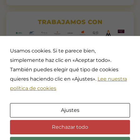
TRABAJAMOS CON
Usamos cookies. Si te parece bien,
simplemente haz clic en «Aceptar todo».
También puedes elegir qué tipo de cookies
quieres haciendo clic en «Ajustes».
Lee nuestra
Asociación Profesional de
Contacta
Docentes en Deportes,
política de cookies
( +34 ) 605 30 61 52 –
Artes Marciales y Defensa
info@coedpi.es
Personal
Horario
Registro Nacional de
Asociaciones del Ministerio
Ajustes
De 8 a 16 h. de lunes a
del Interior del Gobierno de
viernes (excepto festivos
España, en el Grupo 1,
nacionales)
Sección 1ª, con el
Rechazar todo
Número Nacional 601314.
© 2026 COEDPI.
Riulab S.L.