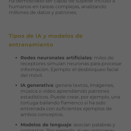
ha demostrado ser capaz de superar incluso a
humanos en tareas complejas, analizando
millones de datos y patrones.
Necesarias
Estas
cookies no
Tipos de IA y modelos de
son
entrenamiento
opcionales.
Son
necesarias
Redes neuronales artificiales
: miles de
para que
receptores simulan neuronas para procesar
funcione la
información. Ejemplo: el desbloqueo facial
web.
del móvil.
IA generativa
: genera textos, imágenes,
música o video aprendiendo patrones
Estadísticas
estadísticos. Puede crear, por ejemplo, una
Para que
tortuga bailando flamenco si ha sido
podamos
entrenada con suficientes ejemplos de
mejorar la
ambos conceptos.
funcionalidad
y estructura
Modelos de lenguaje
: asocian palabras y
de la web, en
contextos. Por ejemplo, al ver «princesa»,