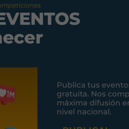
competiciones
 EVENTOS
necer
Necesarias
Publica tus evento
Estas
cookies no
gratuita. Nos com
son
opcionales.
máxima difusión e
Son
nivel nacional.
necesarias
para que
funcione la
web.