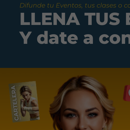
Difunde tu Eventos, tus clases o 
LLENA TUS
Y date a co