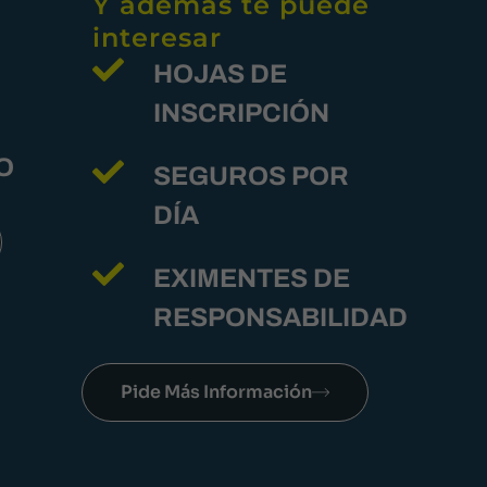
Y además te puede
interesar
HOJAS DE
INSCRIPCIÓN
O
SEGUROS POR
DÍA
EXIMENTES DE
RESPONSABILIDAD
Pide Más Información