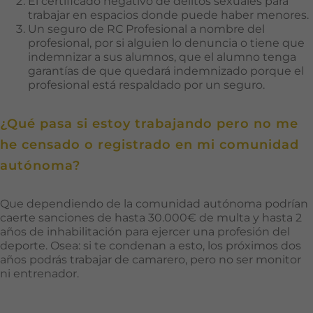
El certificado negativo de delitos sexuales para
trabajar en espacios donde puede haber menores.
Un seguro de RC Profesional a nombre del
profesional, por si alguien lo denuncia o tiene que
indemnizar a sus alumnos, que el alumno tenga
garantías de que quedará indemnizado porque el
profesional está respaldado por un seguro.
¿Qué pasa si estoy trabajando pero no me
he censado o registrado en mi comunidad
autónoma?
Que dependiendo de la comunidad autónoma podrían
Necesarias
caerte sanciones de hasta 30.000€ de multa y hasta 2
Estas
años de inhabilitación para ejercer una profesión del
cookies no
deporte. Osea: si te condenan a esto, los próximos dos
son
años podrás trabajar de camarero, pero no ser monitor
opcionales.
ni entrenador.
Son
necesarias
para que