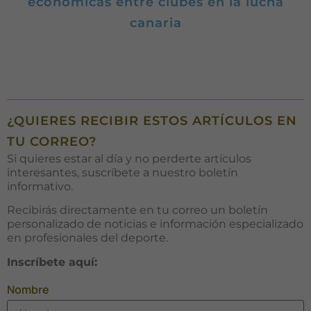
económicas entre clubes en la lucha
rechaza estas
cookies,
canaria
algunas
funcionalidades
desaparecerán
de la web.
Marketing
¿QUIERES RECIBIR ESTOS ARTÍCULOS EN
Al compartir tus
TU CORREO?
intereses y
comportamiento
Si quieres estar al día y no perderte artículos
mientras visitas
interesantes, suscríbete a nuestro boletín
nuestro sitio,
informativo.
aumentas la
posibilidad de
Recibirás directamente en tu correo un boletín
ver contenido y
personalizado de noticias e información especializado
ofertas
en profesionales del deporte.
personalizados.
Inscríbete aquí:
Nombre