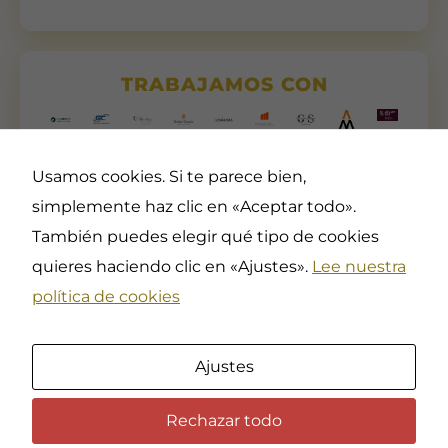
TRABAJAMOS CON
Usamos cookies. Si te parece bien,
simplemente haz clic en «Aceptar todo».
También puedes elegir qué tipo de cookies
quieres haciendo clic en «Ajustes».
Lee nuestra
Asociación Profesional de
Contacta
Docentes en Deportes,
política de cookies
( +34 ) 605 30 61 52 –
Artes Marciales y Defensa
info@coedpi.es
Personal
Horario
Registro Nacional de
Asociaciones del Ministerio
Ajustes
De 8 a 16 h. de lunes a
del Interior del Gobierno de
viernes (excepto festivos
España, en el Grupo 1,
nacionales)
Sección 1ª, con el
Rechazar todo
Número Nacional 601314.