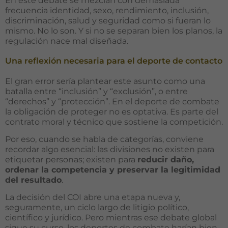
En este debate se mezclan con demasiada
frecuencia identidad, sexo, rendimiento, inclusión,
discriminación, salud y seguridad como si fueran lo
mismo. No lo son. Y si no se separan bien los planos, la
regulación nace mal diseñada.
Una reflexión necesaria para el deporte de contacto
El gran error sería plantear este asunto como una
batalla entre “inclusión” y “exclusión”, o entre
“derechos” y “protección”. En el deporte de combate
la obligación de proteger no es optativa. Es parte del
contrato moral y técnico que sostiene la competición.
Por eso, cuando se habla de categorías, conviene
recordar algo esencial: las divisiones no existen para
etiquetar personas; existen para
reducir daño,
ordenar la competencia y preservar la legitimidad
del resultado
.
Necesarias
La decisión del COI abre una etapa nueva y,
Estas
seguramente, un ciclo largo de litigio político,
cookies no
científico y jurídico. Pero mientras ese debate global
son
sigue su curso, los deportes de combate harían bien