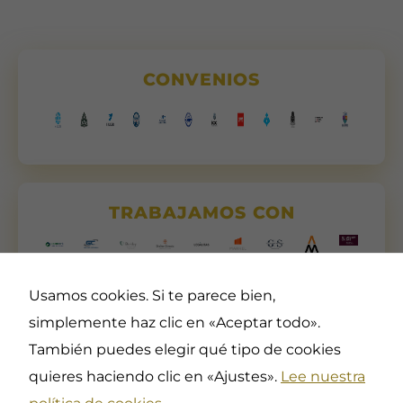
CONVENIOS
TRABAJAMOS CON
Usamos cookies. Si te parece bien,
simplemente haz clic en «Aceptar todo».
También puedes elegir qué tipo de cookies
quieres haciendo clic en «Ajustes».
Lee nuestra
Asociación Profesional de
Contacta
Docentes en Deportes,