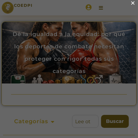
×
COEDPI
De la igualdad a la equidad: por qué
los deportes de combate necesitan
proteger con rigor todas sus
categorías
Categorías
Buscar