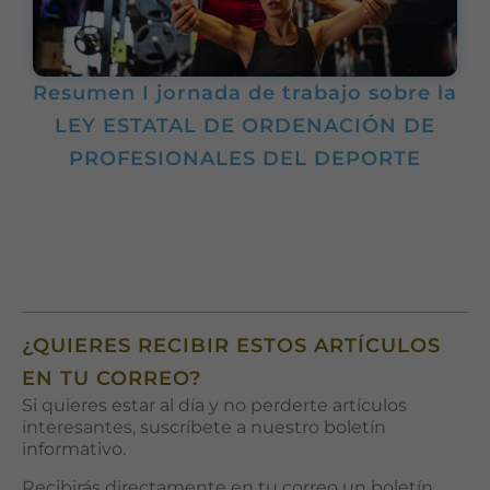
funcione lo
mejor posible
durante tu
visita. Si
rechaza estas
Resumen I jornada de trabajo sobre la
cookies,
LEY ESTATAL DE ORDENACIÓN DE
algunas
funcionalidades
PROFESIONALES DEL DEPORTE
desaparecerán
de la web.
Marketing
Al compartir tus
intereses y
comportamiento
¿QUIERES RECIBIR ESTOS ARTÍCULOS
mientras visitas
nuestro sitio,
EN TU CORREO?
aumentas la
Si quieres estar al día y no perderte artículos
posibilidad de
interesantes, suscríbete a nuestro boletín
ver contenido y
informativo.
ofertas
personalizados.
Recibirás directamente en tu correo un boletín