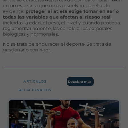
opcionales.
en no esperar a que otros resuelvan por ellos lo
Son
evidente:
proteger al atleta exige tomar en serio
necesarias
todas las variables que afectan al riesgo real
,
para que
incluidas la edad, el peso, el nivel y, cuando proceda
funcione la
reglamentariamente, las condiciones corporales
web.
biológicas y hormonales.
No se trata de endurecer el deporte. Se trata de
gestionarlo con rigor.
Estadísticas
Para que
podamos
mejorar la
funcionalidad
y estructura
ARTÍCULOS
Decubre más
de la web, en
base a cómo
RELACIONADOS
se usa la web.
Experiencia
Para que
nuestra web